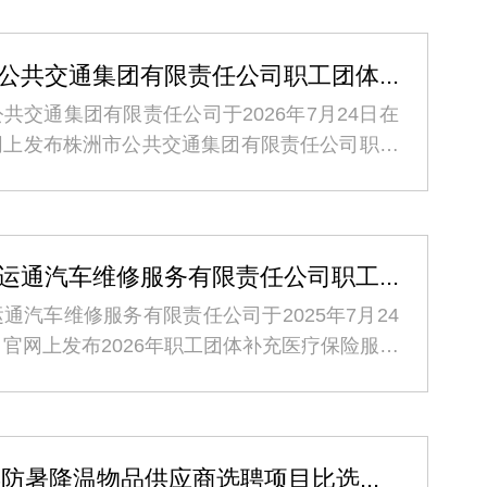
株洲市公共交通集团有限责任公司职工团体补充医疗保险项目询价结果公告
共交通集团有限责任公司于2026年7月24日在
网上发布株洲市公共交通集团有限责任公司职工
充医疗保险项目询价公告。现将询价结果公告如
株洲市运通汽车维修服务有限责任公司职工团体补充医疗保险服务项目比选结果公告
通汽车维修服务有限责任公司于2025年7月24
官网上发布2026年职工团体补充医疗保险服务
选公告。现将比选结果公告如下：
2026年防暑降温物品供应商选聘项目比选公告