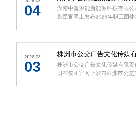
2026-08
04
湖南中普湘能新能源科技有限公司于
集团官网上发布2026年职工团
比选公告。现将比选结果公告如
2026-08
03
株洲市公交广告文化传媒有限责任公
日在集团官网上发布株洲市公交
公司职工团体补充医疗保险服务
价结果公告如下：