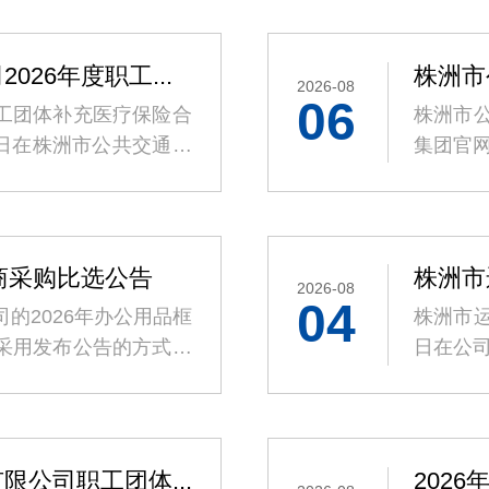
株洲公交发展股份有限公司2026年度职工团体补充医疗保险合作项目比选结果公告
2026-08
06
工团体补充医疗保险合
株洲市公
4日在株洲市公共交通集
集团官
将比选结果公告如下：
团体补
下：
商采购比选公告
2026-08
04
的2026年办公用品框
株洲市运
采用发布公告的方式，
日在公司
交证明材料参与采购活
项目比
湖南中普湘能新能源科技有限公司职工团体补充医疗保险服务项目比选结果公告