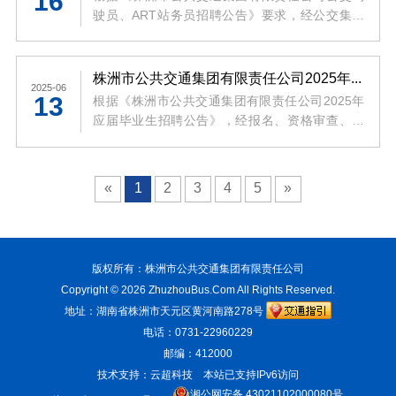
16
驶员、ART站务员招聘公告》要求，经公交集团
研究确定，本次拟聘公交驾驶员27名，ART站务
员7名。现将拟聘人员名单予以公示（详见附
件）。公示期为5个工作日，公示期内如有异议，
株洲市公共交通集团有限责任公司2025年应届毕业生招聘调整车辆技术管理员面试开考比例及面试公告
2025-06
请向公交集团纪检监察室反映。
13
根据《株洲市公共交通集团有限责任公司2025年
应届毕业生招聘公告》，经报名、资格审查、笔
试等程序，现将调整车辆技术管理员面试开考比
例及面试有关事项公告如下：
«
1
2
3
4
5
»
版权所有：株洲市公共交通集团有限责任公司
Copyright © 2026
ZhuzhouBus.Com
All Rights Reserved.
地址：湖南省株洲市天元区黄河南路278号
电话：0731-22960229
邮编：412000
技术支持：云超科技
本站已支持IPv6访问
湘公网安备 43021102000080号