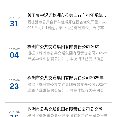
度，拟从市属监管企业现任中层正职干部或具有
相关专业高级以上职称的优秀管理人员中选聘部
分人员担任专职外部董事，具体事宜公告如下：
关于集中退还株洲市公共自行车租赁系统用户押金及租赁费余额的公告
2025-12
31
因株洲市公共自行车租赁系统设备老化严重，从2
026年元月4日起，集中退还株洲市公共自行车租
赁系统用户押金及租赁费余额。
株洲市公共交通集团有限责任公司 2025年应届毕业生招聘拟录用人员公示
2025-07
04
根据《株洲市公共交通集团有限责任公司2025年
应届毕业生招聘公告》，本次招聘已完成信息发
布、公开报名、资格审查、笔试、面试、体检等
程序。
株洲市公共交通集团有限责任公司2025年应届毕业生招聘体检公告
2025-06
23
根据《株洲市公共交通集团有限责任公司2025年
应届毕业生招聘公告》，现将体检有关事项公告
如下：
株洲市公共交通集团有限责任公司公交驾驶员、ART站务员招聘拟聘人员公示
2025-06
根据《株洲市公共交通集团有限责任公司公交驾