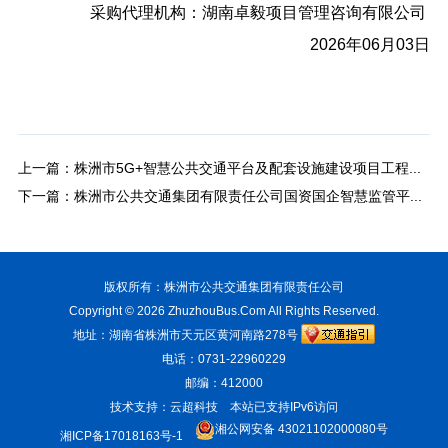
采购代理机构：湖南卓毅项目管理咨询有限公司
2026年06月03日
上一篇：
株洲市5G+智慧公共交通平台及配套设施建设项目工程检测单位采购比选公告（第二次）
下一篇：
株洲市公共交通集团有限责任公司国资国企智慧监管平台项目比选采购中标（成交）候选人公示
版权所有：株洲市公共交通集团有限责任公司
Copyright © 2026
ZhuzhouBus.Com
All Rights Reserved.
地址：湖南省株洲市天元区黄河南路278号
电话：0731-22960229
邮编：412000
技术支持：云超科技
本站已支持IPv6访问
湘公网安备 43021102000080号
湘ICP备17018163号-1