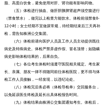
脂、高蛋白饮食，避免使用对肝、肾功能有影响药物。
（五）体检进行抽血、做肝胆胰脾肾超声须空腹进行
（禁食禁水），做完以上检查方能饮水。体检前须禁食8-
12小时；女士经期不宜做尿常规，待经期结束后三天再补
检，需告知株洲公交集团。
（六）体检前请向医护人员及工作人员主动提供既往
病史及特殊病史。体检严禁弄虚作假、冒名顶替；如隐瞒
病史影响体检结果的，后果自负。
（七）各位考生体检时须遵守医院相关规定。考生家
长、亲属、朋友一律不得随同前往体检医院，更不得与体
检工作人员接触，一经发现，以违纪论处。
（八）体检完后务必将（体检导检单）交回服务台，
以免延误医生终检及延长出具体检报告时间。
（九）体检结果由株洲公交集团通知考生。体检后，