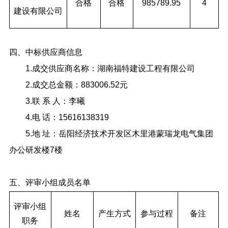
合格
合格
985789.95
4
建设有限公司
四、中标供应商信息
1.成交供应商名称：湖南福特建设工程有限公司
2.成交总金额：883006.52元
3.联 系 人：李曦
4.电 话：15616138319
5.地 址：岳阳经济技术开发区木里港蒙瑞龙电气集团
办公研发楼7楼
五、评审小组成员名单
评审小组
姓名
产生方式
参与过程
备注
职务